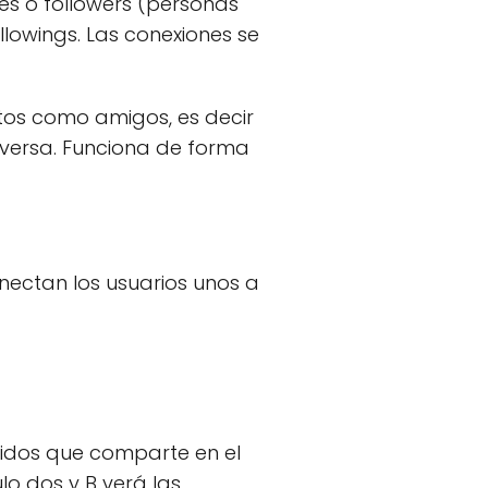
es o followers (personas
llowings. Las conexiones se
ctos como amigos, es decir
eversa. Funciona de forma
nectan los usuarios unos a
enidos que comparte en el
lo dos y B verá las