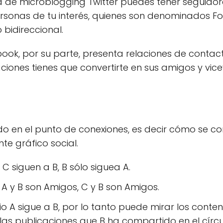
ed de microblogging Twitter puedes tener seguidor
ersonas de tu interés, quienes son denominados Fo
 bidireccional.
book, por su parte, presenta relaciones de conta
ciones tienes que convertirte en sus amigos y vic
do en el punto de conexiones, es decir cómo se co
nte gráfico social.
y C siguen a B, B sólo siguea A.
 A y B son Amigos, C y B son Amigos.
io A sigue a B, por lo tanto puede mirar los cont
a las publicaciones que B ha compartido en el círcu