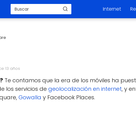
Internet
Re
are
ce 13 años
?
Te contamos que la era de los móviles ha pues
e los servicios de
geolocalización en internet
, y e
square,
Gowalla
y Facebook Places.