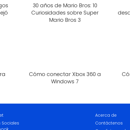
egos
30 años de Mario Bros: 10
ejó
Curiosidades sobre Super
desa
Mario Bros 3
ara
Cómo conectar Xbox 360 a
Cóm
Windows 7
et
Acerca de
 Sociales
Contáctenos
book