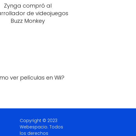
Zynga compró al
rrollador de videojuegos
Buzz Monkey
o ver películas en Wii?
Copyright © 2023
Webespacio.
Todos
los derechos