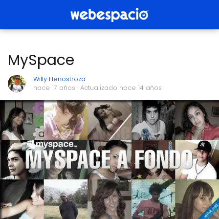
MySpace
Willy Henostroza
hace 17 años
· Actualizado hace 14 años