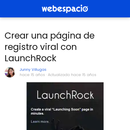
Crear una página de
registro viral con
LaunchRock
Junny Villugas
hace 15 años
· Actualizado hace 15 años