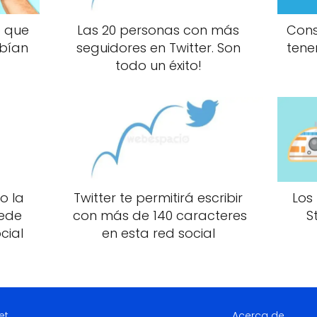
b que
Las 20 personas con más
Cons
abían
seguidores en Twitter. Son
tene
todo un éxito!
o la
Twitter te permitirá escribir
Los
uede
con más de 140 caracteres
S
cial
en esta red social
et
Acerca de