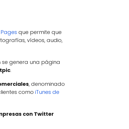
r Pages
que permite que
ografías, vídeos, audio,
en se genera una página
tpic
.
omerciales
, denominado
 clientes como
iTunes de
mpresas con Twitter