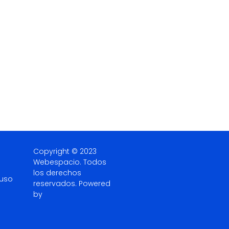
Copyright © 2023
Webespacio.
Todos
los derechos
 uso
reservados. Powered
by