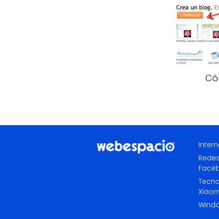
Có
Intern
Redes
Face
Tecno
Xiaom
Wind