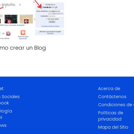
mo crear un Blog
et
Acerca de
 Sociales
Contáctenos
book
Condiciones de
logía
Políticas de
i
privacidad
ows
Mapa del Sitio