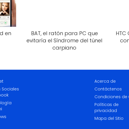
ad en
BAT, el ratón para PC que
HTC 
evitaría el Síndrome del túnel
con
carpiano
et
Acerca de
 Sociales
Contáctenos
book
Condiciones de
logía
Políticas de
i
privacidad
ows
Mapa del Sitio