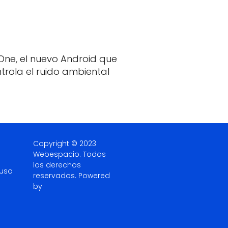
One, el nuevo Android que
trola el ruido ambiental
Copyright © 2023
Webespacio.
Todos
los derechos
 uso
reservados. Powered
by