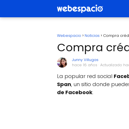
Webespacio
Noticias
Compra crédi
Compra créd
Junny Villugas
hace 16 años
· Actualizado h
La popular red social
Face
Span
, un sitio donde puede
de Facebook
.