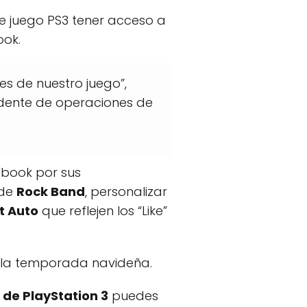
de juego PS3 tener acceso a
ook.
s de nuestro juego”,
idente de operaciones de
ebook por sus
 de
Rock Band
, personalizar
t Auto
que reflejen los “Like”
a la temporada navideña.
de PlayStation 3
puedes