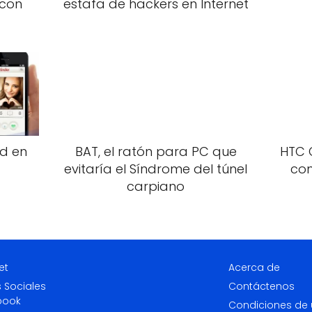
 con
estafa de hackers en Internet
ad en
BAT, el ratón para PC que
HTC 
evitaría el Síndrome del túnel
con
carpiano
et
Acerca de
 Sociales
Contáctenos
book
Condiciones de