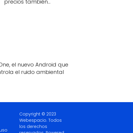
precios también…
One, el nuevo Android que
trola el ruido ambiental
Copyright © 2023
Webespacio.
Todos
los derechos
 uso
reservados. Powered