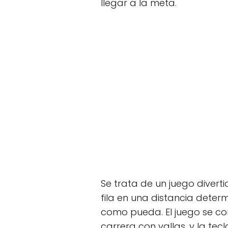
llegar a la meta.
Se trata de un juego divert
fila en una distancia deter
como pueda. El juego se co
carrera con vallas, y la te