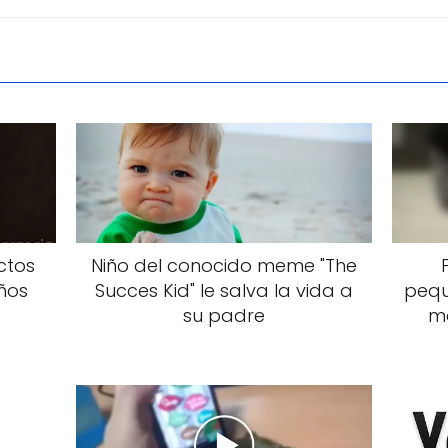
ctos
Niño del conocido meme "The
iños
Succes Kid" le salva la vida a
pequ
su padre
ma