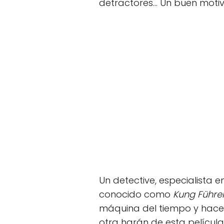
detractores... Un buen moti
Un detective, especialista e
conocido como
Kung Führe
máquina del tiempo y hace 
otra harán de esta película