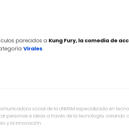
tículos parecidos a
Kung Fury, la comedia de acci
categoría
Virales
.
municadora social de la UNMSM especializada en tecnol
ar personas e ideas a través de la tecnología, creando
io y la innovación.