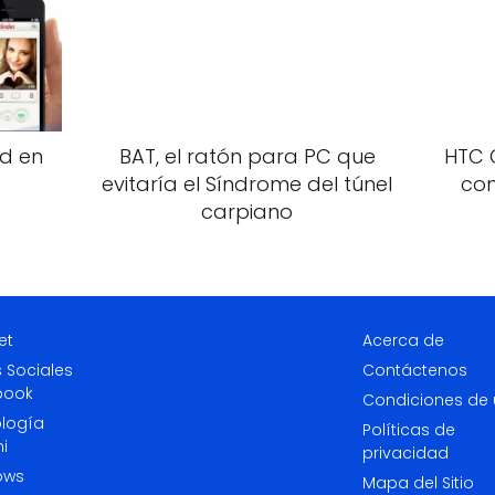
ad en
BAT, el ratón para PC que
HTC 
evitaría el Síndrome del túnel
con
carpiano
et
Acerca de
 Sociales
Contáctenos
book
Condiciones de
logía
Políticas de
i
privacidad
ows
Mapa del Sitio