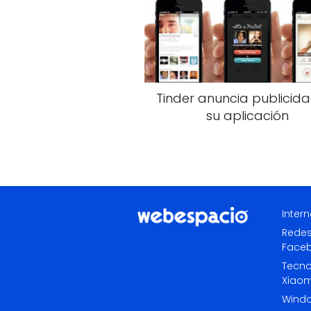
Tinder anuncia publicid
su aplicación
Intern
Redes
Face
Tecno
Xiaom
Wind