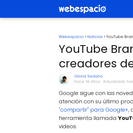
Webespacio
Noticias
YouTube Bran
YouTube Bra
creadores de
Gloria Sedano
hace 14 años
· Actualizado ha
Google sigue con las nove
atención con su último pr
"compartir" para Google+
,
herramienta llamada
YouT
videos.