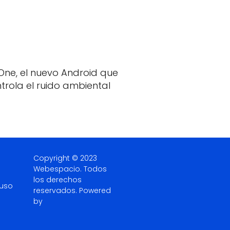
One, el nuevo Android que
trola el ruido ambiental
Copyright © 2023
Webespacio.
Todos
los derechos
 uso
reservados. Powered
by