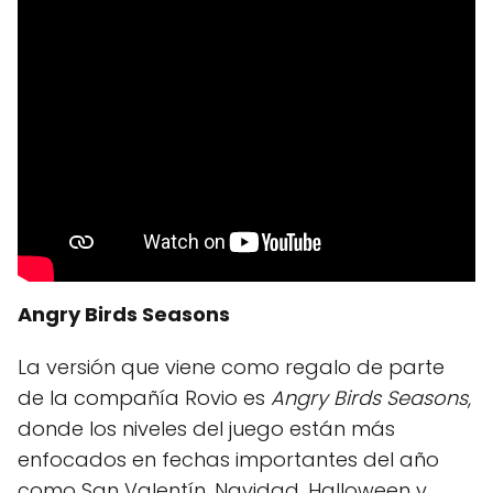
Angry Birds Seasons
La versión que viene como regalo de parte
de la compañía Rovio es
Angry Birds Seasons
,
donde los niveles del juego están más
enfocados en fechas importantes del año
como San Valentín, Navidad, Halloween y