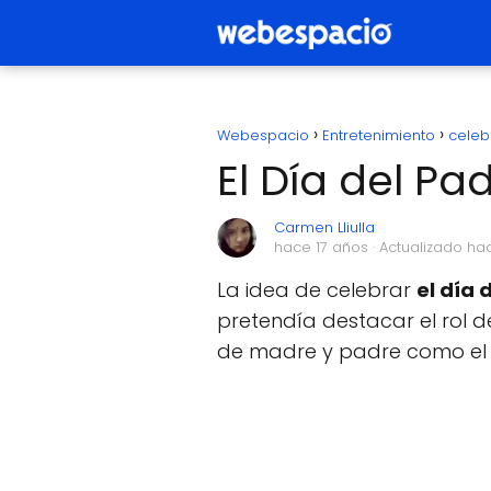
Webespacio
Entretenimiento
celeb
El Día del Pa
Carmen Lliulla
hace 17 años
· Actualizado ha
La idea de celebrar
el día 
pretendía destacar el rol 
de madre y padre como el d