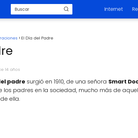
Internet
Re
raciones
El Día del Padre
dre
ce 14 años
del padre
surgió en 1910, de una señora
Smart Do
de los padres en la sociedad, mucho más de aque
e ella.