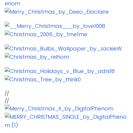
//
//