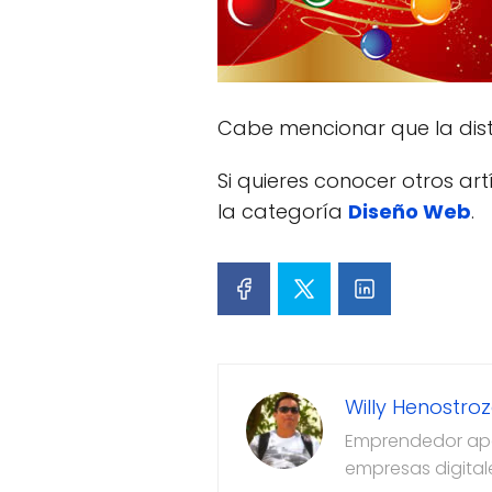
Cabe mencionar que la dist
Si quieres conocer otros ar
la categoría
Diseño Web
.
Willy Henostro
Emprendedor apas
empresas digital