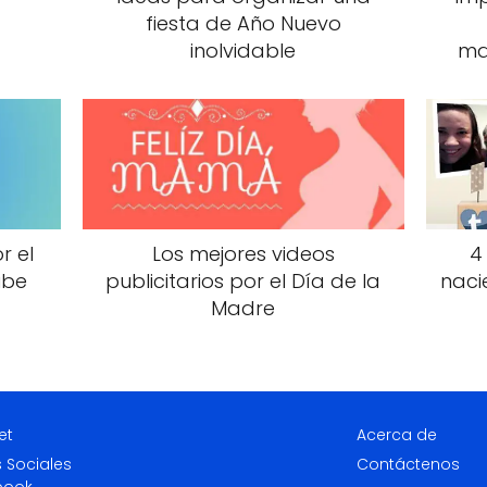
fiesta de Año Nuevo
inolvidable
ma
r el
Los mejores videos
4
ube
publicitarios por el Día de la
naci
Madre
et
Acerca de
 Sociales
Contáctenos