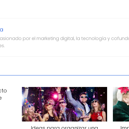
za
ionado por el marketing digital, la tecnología y cofun
es.
cto
e
Ideas para organizar una
Imp