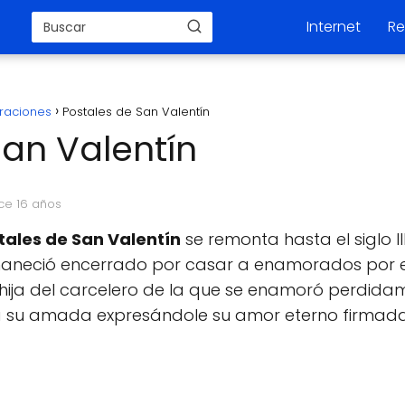
Internet
Re
raciones
Postales de San Valentín
San Valentín
ce 16 años
tales de San Valentín
se remonta hasta el siglo I
aneció encerrado por casar a enamorados por el 
 hija del carcelero de la que se enamoró perdidam
a su amada expresándole su amor eterno firmada 