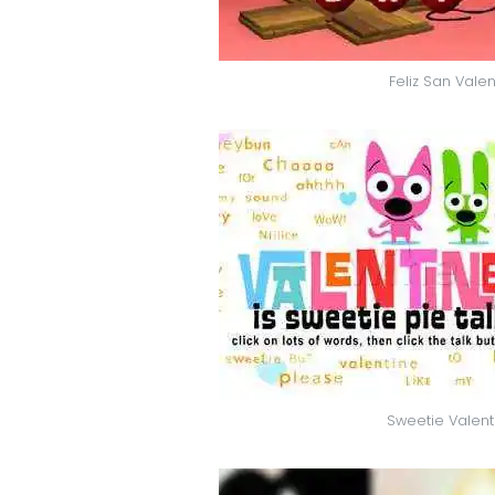
Feliz San Valen
Sweetie Valent