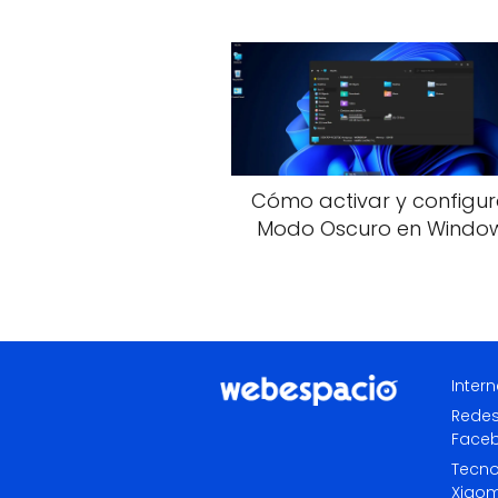
Cómo activar y configur
Modo Oscuro en Window
Intern
Redes
Face
Tecno
Xiaom