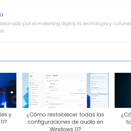
za
ionado por el marketing digital, la tecnología y cofun
es.
es y
¿Cómo restablecer todas las
¿Có
11?
configuraciones de audio en
t
Windows 11?