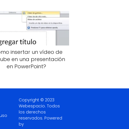
mo insertar un vídeo de
ube en una presentación
en PowerPoint?
Copyright © 2023
Webespacio.
Todos
los derechos
 uso
reservados. Powered
by