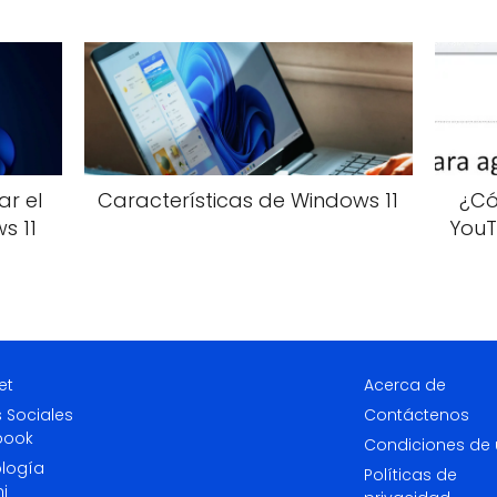
ar el
Características de Windows 11
¿Có
s 11
YouT
et
Acerca de
 Sociales
Contáctenos
book
Condiciones de
logía
Políticas de
i