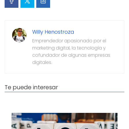
Willy Henostroza
Emprendedor apasionado por el
marketing digital, la tecnología y
cofundador de algunas empresas
digitales.
Te puede interesar