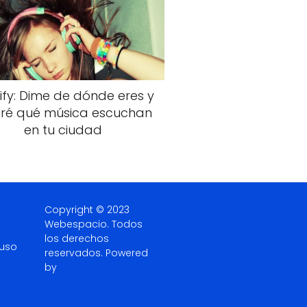
ify: Dime de dónde eres y
diré qué música escuchan
en tu ciudad
Copyright © 2023
Webespacio.
Todos
los derechos
 uso
reservados. Powered
by