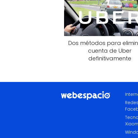
Dos métodos para elimin
cuenta de Uber
definitivamente
Intern
Redes
Face
Tecno
Xiaom
Wind