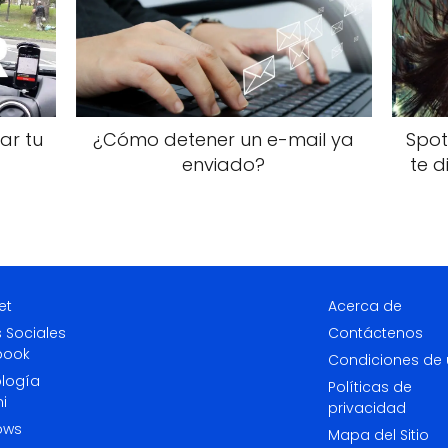
ar tu
¿Cómo detener un e-mail ya
Spot
enviado?
te 
et
Acerca de
 Sociales
Contáctenos
book
Condiciones de
logía
Políticas de
i
privacidad
ows
Mapa del Sitio