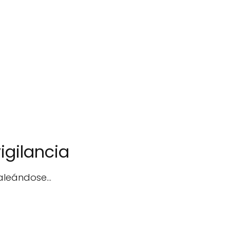
igilancia
leándose...