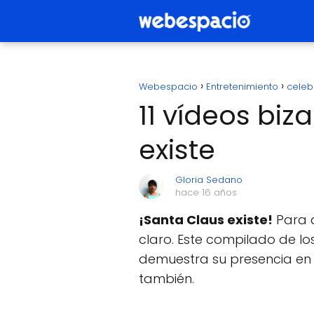
Webespacio
Entretenimiento
celeb
11 vídeos bi
existe
Gloria Sedano
hace 16 años
¡Santa Claus existe!
Para q
claro. Este compilado de lo
demuestra su presencia en
también.