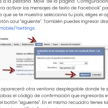
s a la pestaña "Móvil" de la página "Configuración
ara activar los mensajes de texto de Facebook" pa
na que se te muestra selecciona tu país, eliges el
 botón azul "siguiente". También puedes ingresar d
obile/?settings
.
o aparecerá otra ventana desplegable donde te su
ibas el código de confirmación que ingresarás e
 el botón "siguiente". En el mismo recuadro tienes 