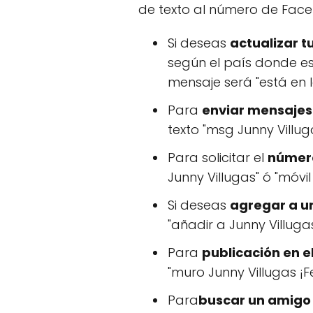
de texto al número de Faceb
Si deseas
actualizar t
según el país donde est
mensaje será "está en la
Para
enviar mensajes
texto "msg Junny Villug
Para solicitar el
número
Junny Villugas" ó "móvil
Si deseas
agregar a u
"añadir a Junny Villuga
Para
publicación en e
"muro Junny Villugas ¡F
Para
buscar un amigo