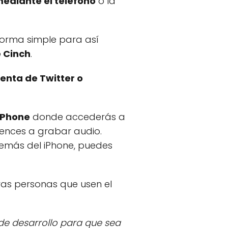
mediante el teléfono
o la
forma simple para así
e Cinch
.
uenta de Twitter o
 iPhone
donde accederás a
iences a grabar audio.
emás del iPhone, puedes
ras personas que usen el
de desarrollo para que sea