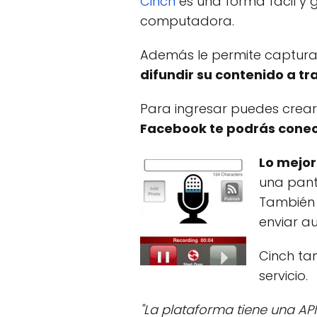
Cinch
es una forma fácil y 
computadora.
Además le permite capturar
difundir su contenido a t
Para ingresar puedes crea
Facebook te podrás conec
Lo mejor
una pant
También 
enviar au
Cinch ta
servicio.
"La plataforma tiene una AP