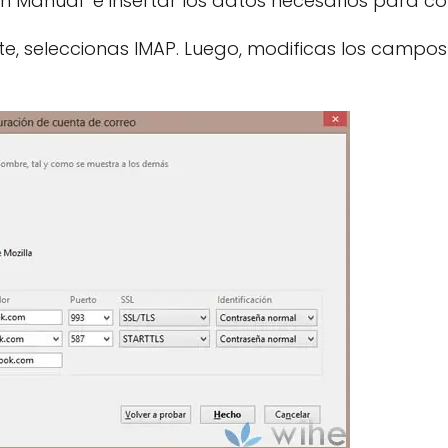
n Manual" e insertar los datos necesarios para con
, seleccionas IMAP. Luego, modificas los campos "E