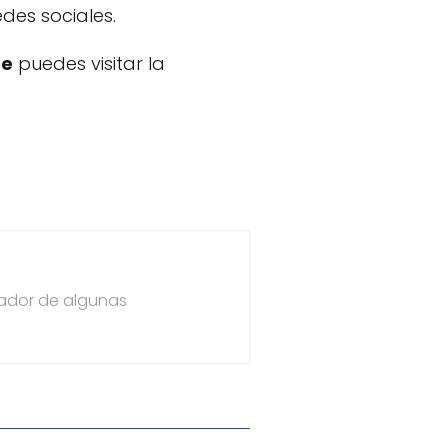
des sociales.
be
puedes visitar la
dador de algunas