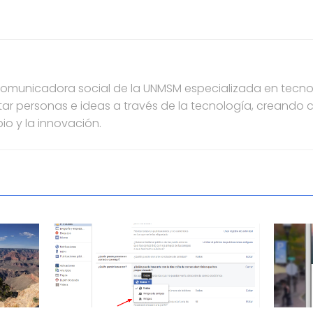
municadora social de la UNMSM especializada en tecnol
ar personas e ideas a través de la tecnología, creando
io y la innovación.