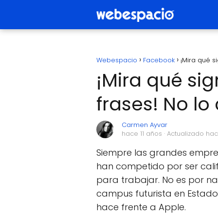
Webespacio
Facebook
¡Mira qué s
¡Mira qué sig
frases! No lo
Carmen Ayvar
hace 11 años
· Actualizado hac
Siempre las grandes empres
han competido por ser cali
para trabajar. No es por n
campus futurista en Estados
hace frente a Apple.