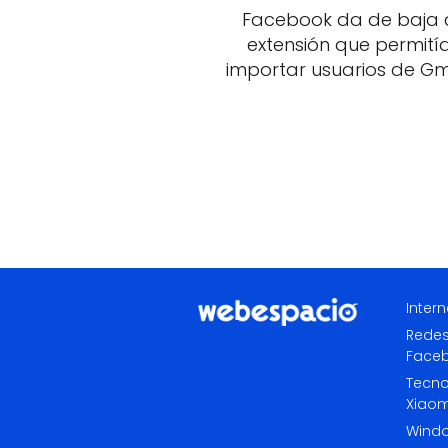
Facebook da de baja 
extensión que permití
importar usuarios de Gm
Intern
Redes
Face
Tecno
Xiaom
Wind