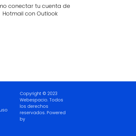
o conectar tu cuenta de
Hotmail con Outlook
Copyright © 2023
Webespacio.
Todos
los derechos
 uso
reservados. Powered
by