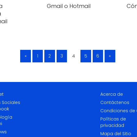
a
Gmail o Hotmail
Cóm
a
ail
«
1
2
3
4
5
6
»
et
Acerca de
 Sociales
Contáctenos
book
Condiciones de
logía
Políticas de
i
privacidad
ows
Mapa del Sitio