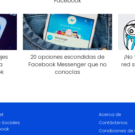
Facebook
jes
20 opciones escondidas de
¡No 
a
Facebook Messenger que no
red s
ok
conocías
et
Acerca de
 Sociales
Contáctenos
book
Condiciones de