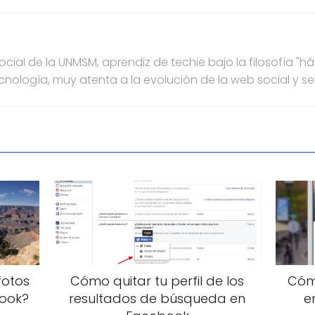
ial de la UNMSM, aprendiz de techie bajo la filosofía "h
ecnología, muy atenta a la evolución de la web social y s
fotos
Cómo quitar tu perfil de los
Cómo
ook?
resultados de búsqueda en
e