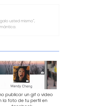
ágalo usted mismo",
emántica.
 publicar un gif o video
n la foto de tu perfil en