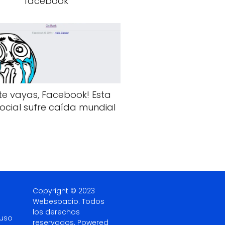
facebook
te vayas, Facebook! Esta
ocial sufre caída mundial
Copyright © 2023
Webespacio.
Todos
los derechos
 uso
reservados. Powered