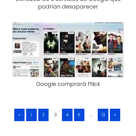
podrían desaparecer
Google comprará fflick
«
1
2
3
4
5
…
13
»